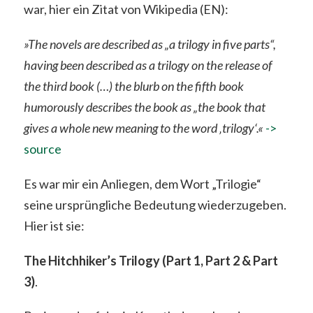
war, hier ein Zitat von Wikipedia (EN):
»The novels are described as „a trilogy in five parts“,
having been described as a trilogy on the release of
the third book (…) the blurb on the fifth book
humorously describes the book as „the book that
gives a whole new meaning to the word ‚trilogy‘.«
->
source
Es war mir ein Anliegen, dem Wort „Trilogie“
seine ursprüngliche Bedeutung wiederzugeben.
Hier ist sie:
The Hitchhiker’s Trilogy (Part 1, Part 2 & Part
3)
.